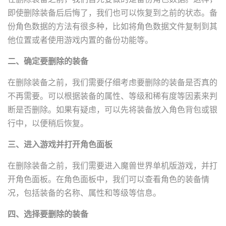
即使删除装备后后悔了，我们也可以恢复到之前的状态。备
份角色数据的方法有很多种，比如将角色数据文件复制到其
他位置或者使用游戏内置的备份功能等。
二、确定要删除的装备
在删除装备之前，我们需要仔细考虑要删除的装备是否真的
不再需要。可以根据装备的属性、等级和稀有度等因素来判
断是否删除。如果有疑虑，可以先将装备放入角色背包或银
行中，以便稍后恢复。
三、进入游戏并打开角色面板
在删除装备之前，我们需要进入魔兽世界单机版游戏，并打
开角色面板。在角色面板中，我们可以查看角色的装备情
况，包括装备的名称、属性和等级等信息。
四、选择要删除的装备