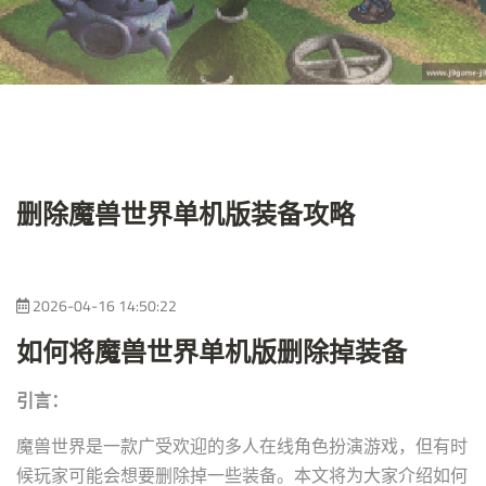
删除魔兽世界单机版装备攻略
2026-04-16 14:50:22
如何将魔兽世界单机版删除掉装备
引言：
魔兽世界是一款广受欢迎的多人在线角色扮演游戏，但有时
候玩家可能会想要删除掉一些装备。本文将为大家介绍如何