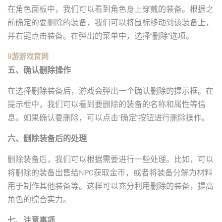
在角色面板中，我们可以看到角色身上穿戴的装备。根据之
前确定的要删除的装备，我们可以将鼠标移动到该装备上，
并右键点击装备。在弹出的菜单中，选择“删除”选项。
9游游戏官网
五、确认删除操作
在选择删除装备后，游戏会弹出一个确认删除的提示框。在
提示框中，我们可以看到要删除的装备的名称和属性等信
息。如果确认要删除，可以点击“确定”按钮进行删除操作。
六、删除装备后的处理
删除装备后，我们可以根据需要进行一些处理。比如，可以
将删除的装备出售给NPC获取金币，或者将装备分解为材料
用于制作其他装备等。这样可以充分利用删除的装备，提高
角色的综合实力。
七、注意事项