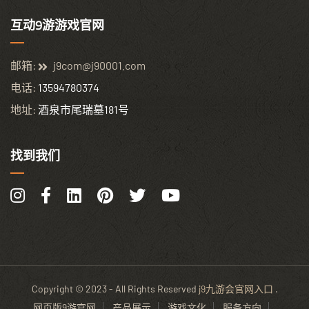
互动9游游戏官网
邮箱:
j9com@j90001.com
电话:
13594780374
地址:
酒泉市尾瑞墓181号
找到我们
Copyright © 2023 - All Rights Reserved
j9九游会官网入口
.
网页版9游官网
产品展示
游戏文化
服务方向