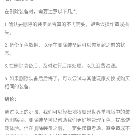
在删除装备时，需要注意以下几点：
1. 确认要删除的装备是否真的不再需要，避免误操作造成损
失。
2. 备份角色数据，以便在删除装备后可以恢复到之前的状
态。
3. 在删除装备后，及时进行后续处理，以免浪费资源。
4. 如果删除装备后后悔了，可以尝试与其他玩家交换或购买
相同的装备。
结论：
通过以上的步骤，我们可以轻松地将魔兽世界单机版中的装
备删除掉。删除装备可以帮助我们更好地管理角色，提高游
戏体验。但在删除装备之前，一定要谨慎考虑，避免造成不